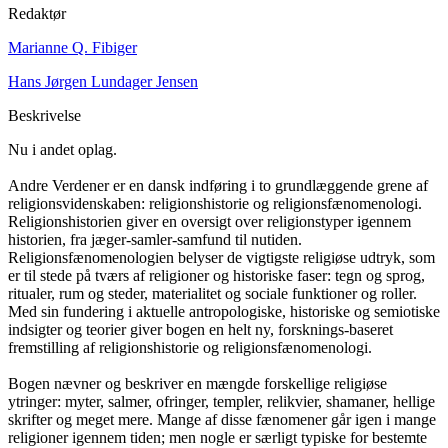
Redaktør
Marianne Q. Fibiger
Hans Jørgen Lundager Jensen
Beskrivelse
Nu i andet oplag.
Andre Verdener er en dansk indføring i to grundlæggende grene af
religionsvidenskaben: religionshistorie og religionsfænomenologi.
Religionshistorien giver en oversigt over religionstyper igennem
historien, fra jæger-samler-samfund til nutiden.
Religionsfænomenologien belyser de vigtigste religiøse udtryk, som
er til stede på tværs af religioner og historiske faser: tegn og sprog,
ritualer, rum og steder, materialitet og sociale funktioner og roller.
Med sin fundering i aktuelle antropologiske, historiske og semiotiske
indsigter og teorier giver bogen en helt ny, forsknings-baseret
fremstilling af religionshistorie og religionsfænomenologi.
Bogen nævner og beskriver en mængde forskellige religiøse
ytringer: myter, salmer, ofringer, templer, relikvier, shamaner, hellige
skrifter og meget mere. Mange af disse fænomener går igen i mange
religioner igennem tiden; men nogle er særligt typiske for bestemte